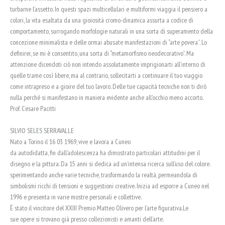
turbarne l’assetto. In questi spazi multicellulari e multiformi viaggia il pensiero a
colori, la vita esaltata da una gioiosità cromo-dinamica assurta a codice di
comportamento, surrogando morfologie naturali in una sorta di superamento della
concezione minimalista e delle ormai abusate manifestazioni di “arte povera”. Lo
definirei, se mi è consentito, una sorta di “metamorfismo neodecorativo”. Ma
attenzione dicendoti ciò non intendo assolutamente imprigionarti all’interno di
quelle trame così libere, ma al contrario, sollecitarti a continuare il tuo viaggio
come intrapreso e a gioire del tuo lavoro. Delle tue capacità tecniche non ti dirò
nulla perché si manifestano in maniera evidente anche all’occhio meno accorto.
Prof. Cesare Pacitti
SILVIO SELES SERRAVALLE
Nato a Torino il 16 03 1969, vive e lavora a Cuneo
da autodidatta, fin dall’adolescenza ha dimostrato particolari attitudini per il
disegno e la pittura. Da 15 anni si dedica ad un’intensa ricerca sull’uso del colore.
sperimentando anche varie tecniche, trasformando la realtà, permeandola di
simbolismi ricchi di tensioni e suggestioni creative. Inizia ad esporre a Cuneo nel
1996 e presenta in varie mostre personali e collettive.
È stato il vincitore del XXIII Premio Matteo Olivero per l’arte figurativa.Le
sue opere si trovano già presso collezionisti e amanti dell’arte.