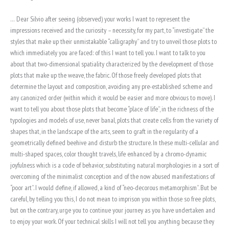
… Dear Silvio after seeing (observed) your works I want to represent the
impressions received and the curiosity – necessity, for my part, to “investigate” the
styles that make up their unmistakable “calligraphy” and try to unveil those plots to
which immediately you are faced: of this I want to tell you. I want to talk to you
about that two-dimensional spatiality characterized by the development of those
plots that make up the weave, the fabric. Of those freely developed plots that
determine the layout and composition, avoiding any pre-established scheme and
any canonized order (within which it would be easier and more obvious to move). I
want to tell you about those plots that become “place of life”, in the richness of the
typologies and models of use, never banal, plots that create cells from the variety of
shapes that, in the landscape of the arts, seem to graft in the regularity of a
geometrically defined beehive and disturb the structure. In these multi-cellular and
multi-shaped spaces, color thought travels, life enhanced by a chromo-dynamic
joyfulness which is a code of behavior, substituting natural morphologies in a sort of
overcoming of the minimalist conception and of the now abused manifestations of
“poor art”. I would define, if allowed, a kind of “neo-decorous metamorphism”. But be
careful, by telling you this, I do not mean to imprison you within those so free plots,
but on the contrary, urge you to continue your journey as you have undertaken and
to enjoy your work. Of your technical skills I will not tell you anything because they