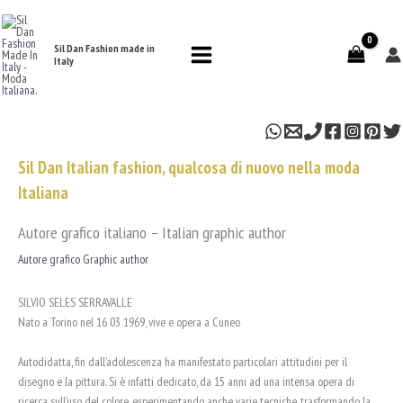
Vai
al
contenuto
Sil Dan Fashion made in
Italy
Sil Dan Italian fashion, qualcosa di nuovo nella moda
Italiana
Autore grafico italiano – Italian graphic author
Autore grafico Graphic author
SILVIO SELES SERRAVALLE
Nato a Torino nel 16 03 1969, vive e opera a Cuneo
Autodidatta, fin dall’adolescenza ha manifestato particolari attitudini per il
disegno e la pittura. Si è infatti dedicato, da 15 anni ad una intensa opera di
ricerca sull’uso del colore. esperimentando anche varie tecniche, trasformando la