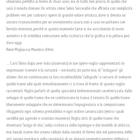
idealismo perfetto in forme di chiari scuri, ma di tratti ben precisi di quello che
sarà il mondo domani. Un artista come Seles Serravalle che affronta con semplicità
problemi veri per costruirci opere di grande valore artistico, dove si denota un
sincero riconoscimento per un investimento sicuro, non a caso ne parliamo con
fervido interesse, perché in questo momento l’arte si sta arricchendo di lavori
autentici e di indubbia costruzione sulla ricchezza che la grafica e la pittura può
dare oggi.
Renè Migliaccio Maestro d’Arte
… Caro Silvio dopo aver visto (osservato) le tue opere voglio rappresentarti le
impressioni ricevute e la curiosità – necessità, da parte mia, di “indagare” gli
stilemi che ne costituiscono la loro inconfondibile “calligrafa” e cercare di svelarne
quelle trame alle quali immediatamente ci si trova di fronte: di questo voglio
raccontarti. Voglio parlarti di quella spazialità bidimensionale caratterizzata dallo
sviluppo di quelle trame che ne costituiscono la trama, il tessuto. Di quelle trame
liberamente sviluppate che ne determinano l’impaginatura e la composizione,
rifuggendo ogni schema prestabilito e ogni ordine canonizzato (entro i quali
sarebbe più agevole e scontato muoversi). Voglio dirti di quelle trame che
diventano “luogo di vita”, nella ricchezza delle tipologie e dei modelli di utilizzo,
mai banali, trame che creano cellule dalla varietà di forme che, nel panorama delle
arti, paiono innestarsi nella regolarità di un alveare geometricamente definito e