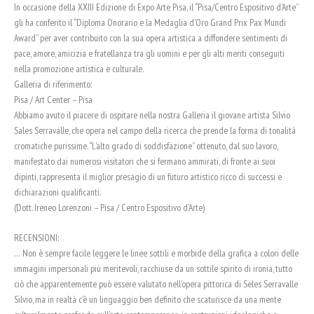
In occasione della XXIII Edizione di Expo Arte Pisa, il “Pisa/Centro Espositivo d’Arte”
gli ha conferito il “Diploma Onorario e la Medaglia d’Oro Grand Prix Pax Mundi
Award” per aver contribuito con la sua opera artistica a diffondere sentimenti di
pace, amore, amicizia e fratellanza tra gli uomini e per gli alti meriti conseguiti
nella promozione artistica e culturale.
Galleria di riferimento:
Pisa / Art Center – Pisa
Abbiamo avuto il piacere di ospitare nella nostra Galleria il giovane artista Silvio
Sales Serravalle, che opera nel campo della ricerca che prende la forma di tonalità
cromatiche purissime. “L’alto grado di soddisfazione” ottenuto, dal suo lavoro,
manifestato dai numerosi visitatori che si fermano ammirati, di fronte ai suoi
dipinti, rappresenta il miglior presagio di un futuro artistico ricco di successi e
dichiarazioni qualificanti.
(Dott. Ireneo Lorenzoni – Pisa / Centro Espositivo d’Arte)
RECENSIONI:
… Non è sempre facile leggere le linee sottili e morbide della grafica a colori delle
immagini impersonali più meritevoli, racchiuse da un sottile spirito di ironia, tutto
ciò che apparentemente può essere valutato nell’opera pittorica di Seles Serravalle
Silvio, ma in realtà c’è un linguaggio ben definito che scaturisce da una mente