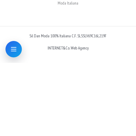
Moda Italiana
Sil Dan Moda 100% Italiana C.F. SLSSLV69C16L219F
INTERNET&Co. Web Agency
INTERNET&Co. web agency
- Con
Kuaby
Visibilità - Sito web - Posizionamento online -
Social
×
MENU
Kuaby
Maggiore visibilità sui motori di ricerca
1
Cravatte originali e accessori uomo: eleganza fuori dagli schemi
/cravatte-
originali-e-accessori-uomo-eleganza-fuori-dagli-schemi/
2
Borse e cinture in pelle: accessori moda tra qualità e personalità
/borse-e-
cinture-in-pelle-accessori-moda-tra-qualita-e-personalita/
3
T-shirt con grafica d’autore: moda giovane e identità personale
/t-shirt-con-