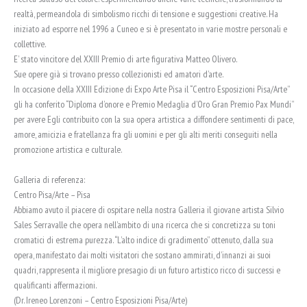
realtà, permeandola di simbolismo ricchi di tensione e suggestioni creative. Ha
iniziato ad esporre nel 1996 a Cuneo e si è presentato in varie mostre personali e
collettive.
E’ stato vincitore del XXIII Premio di arte figurativa Matteo Olivero.
Sue opere già si trovano presso collezionisti ed amatori d’arte.
In occasione della XXIII Edizione di Expo Arte Pisa il “Centro Esposizioni Pisa/Arte”
gli ha conferito “Diploma d’onore e Premio Medaglia d’Oro Gran Premio Pax Mundi”
per avere Egli contribuito con la sua opera artistica a diffondere sentimenti di pace,
amore, amicizia e fratellanza fra gli uomini e per gli alti meriti conseguiti nella
promozione artistica e culturale.
Galleria di referenza:
Centro Pisa/Arte – Pisa
Abbiamo avuto il piacere di ospitare nella nostra Galleria il giovane artista Silvio
Sales Serravalle che opera nell’ambito di una ricerca che si concretizza su toni
cromatici di estrema purezza. “L’alto indice di gradimento” ottenuto, dalla sua
opera, manifestato dai molti visitatori che sostano ammirati, d’innanzi ai suoi
quadri, rappresenta il migliore presagio di un futuro artistico ricco di successi e
qualificanti affermazioni.
(Dr. Ireneo Lorenzoni – Centro Esposizioni Pisa/Arte)