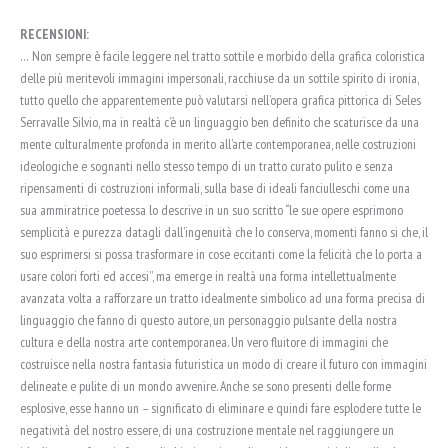
RECENSIONI:
… Non sempre è facile leggere nel tratto sottile e morbido della grafica coloristica
delle più meritevoli immagini impersonali, racchiuse da un sottile spirito di ironia,
tutto quello che apparentemente può valutarsi nell’opera grafica pittorica di Seles
Serravalle Silvio, ma in realtà c’è un linguaggio ben definito che scaturisce da una
mente culturalmente profonda in merito all’arte contemporanea, nelle costruzioni
ideologiche e sognanti nello stesso tempo di un tratto curato pulito e senza
ripensamenti di costruzioni informali, sulla base di ideali fanciulleschi come una
sua ammiratrice poetessa lo descrive in un suo scritto “le sue opere esprimono
semplicità e purezza datagli dall’ingenuità che Io conserva, momenti fanno si che, il
suo esprimersi si possa trasformare in cose eccitanti come la felicità che lo porta a
usare colori forti ed accesi”, ma emerge in realtà una forma intellettualmente
avanzata volta a rafforzare un tratto idealmente simbolico ad una forma precisa di
linguaggio che fanno di questo autore, un personaggio pulsante della nostra
cultura e della nostra arte contemporanea. Un vero fluitore di immagini che
costruisce nella nostra fantasia futuristica un modo di creare il futuro con immagini
delineate e pulite di un mondo avvenire. Anche se sono presenti delle forme
esplosive, esse hanno un – significato di eliminare e quindi fare esplodere tutte le
negatività del nostro essere, di una costruzione mentale nel raggiungere un