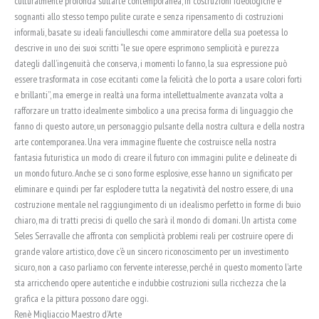
culturalmente profonda sull’arte contemporanea, in costruzioni ideologiche e
sognanti allo stesso tempo pulite curate e senza ripensamento di costruzioni
informali, basate su ideali fanciulleschi come ammiratore della sua poetessa lo
descrive in uno dei suoi scritti “le sue opere esprimono semplicità e purezza
dategli dall’ingenuità che conserva, i momenti lo fanno, la sua espressione può
essere trasformata in cose eccitanti come la felicità che lo porta a usare colori forti
e brillanti”, ma emerge in realtà una forma intellettualmente avanzata volta a
rafforzare un tratto idealmente simbolico a una precisa forma di linguaggio che
fanno di questo autore, un personaggio pulsante della nostra cultura e della nostra
arte contemporanea. Una vera immagine fluente che costruisce nella nostra
fantasia futuristica un modo di creare il futuro con immagini pulite e delineate di
un mondo futuro. Anche se ci sono forme esplosive, esse hanno un significato per
eliminare e quindi per far esplodere tutta la negatività del nostro essere, di una
costruzione mentale nel raggiungimento di un idealismo perfetto in forme di buio
chiaro, ma di tratti precisi di quello che sarà il mondo di domani. Un artista come
Seles Serravalle che affronta con semplicità problemi reali per costruire opere di
grande valore artistico, dove c’è un sincero riconoscimento per un investimento
sicuro, non a caso parliamo con fervente interesse, perché in questo momento l’arte
sta arricchendo opere autentiche e indubbie costruzioni sulla ricchezza che la
grafica e la pittura possono dare oggi.
Renè Migliaccio Maestro d’Arte