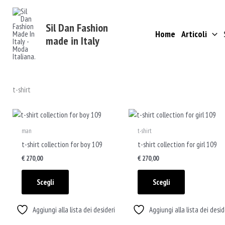
Vai
al
Sil Dan Fashion
contenuto
Home
Articoli
made in Italy
t-shirt
Questo
Questo
prodotto
prodotto
man
t-shirt
ha
ha
t-shirt collection for boy 109
t-shirt collection for girl 109
più
più
€
270,00
€
270,00
varianti.
varianti.
Le
Le
Scegli
Scegli
opzioni
opzioni
possono
possono
Aggiungi alla lista dei desideri
Aggiungi alla lista dei desid
essere
essere
scelte
scelte