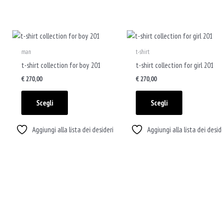
nella
nella
pagina
pagina
del
del
Questo
Questo
prodotto
prodotto
prodotto
prodotto
man
t-shirt
ha
ha
t-shirt collection for boy 201
t-shirt collection for girl 201
più
più
€
270,00
€
270,00
varianti.
varianti.
Le
Le
Scegli
Scegli
opzioni
opzioni
possono
possono
Aggiungi alla lista dei desideri
Aggiungi alla lista dei desid
essere
essere
scelte
scelte
nella
nella
pagina
pagina
del
del
prodotto
prodotto