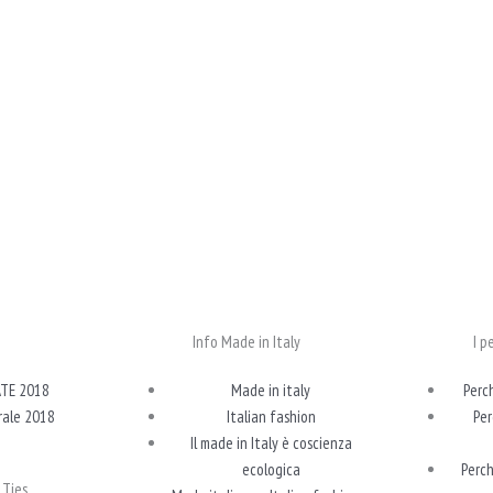
Info Made in Italy
I p
ATE 2018
Made in italy
Perc
rale 2018
Italian fashion
Per
Il made in Italy è coscienza
ecologica
Perch
 Ties