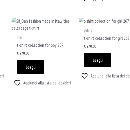
nella
nella
pagina
pagina
del
del
Questo
Questo
prodotto
prodotto
prodotto
prodotto
t-shirt
ha
ha
man
t-shirt collection for girl 267
più
più
t-shirt collection for boy 267
€
270,00
varianti.
varianti.
€
270,00
Le
Le
Scegli
opzioni
opzioni
Scegli
possono
possono
eri
Aggiungi alla lista dei de
essere
essere
Aggiungi alla lista dei desideri
scelte
scelte
nella
nella
pagina
pagina
del
del
prodotto
prodotto