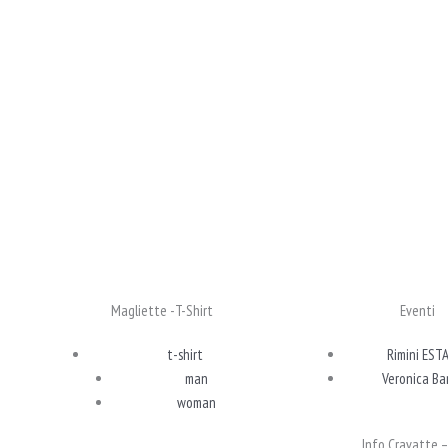
Magliette -T-Shirt
Eventi
t-shirt
Rimini EST
man
Veronica Ba
woman
Info Cravatte –