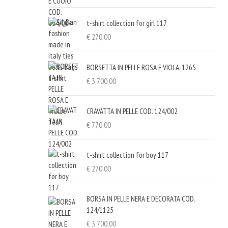
t-shirt collection for girl 117
€
270,00
BORSETTA IN PELLE ROSA E VIOLA. 1265
€
3.700,00
CRAVATTA IN PELLE COD. 124/002
€
770,00
t-shirt collection for boy 117
€
270,00
BORSA IN PELLE NERA E DECORATA COD.
124/1125
€
3.700,00