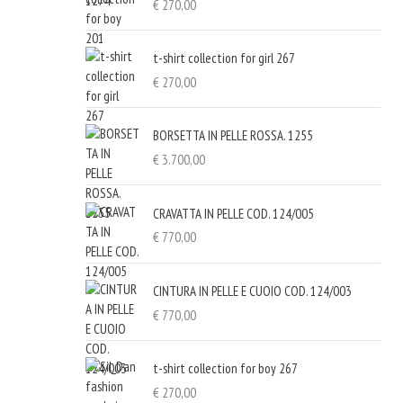
€
270,00
t-shirt collection for girl 267
€
270,00
BORSETTA IN PELLE ROSSA. 1255
€
3.700,00
CRAVATTA IN PELLE COD. 124/005
€
770,00
CINTURA IN PELLE E CUOIO COD. 124/003
€
770,00
t-shirt collection for boy 267
€
270,00