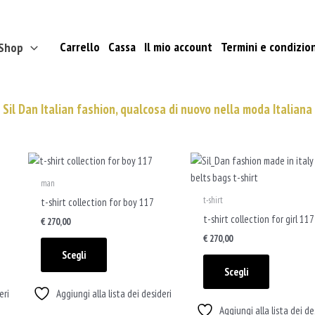
Carrello
Cassa
Il mio account
Termini e condizion
Shop
Sil Dan Italian fashion, qualcosa di nuovo nella moda Italiana
Questo
Questo
prodotto
prodotto
man
ha
ha
t-shirt
t-shirt collection for boy 117
più
più
t-shirt collection for girl 117
€
270,00
varianti.
varianti.
€
270,00
Le
Le
Scegli
opzioni
opzioni
Scegli
possono
possono
eri
Aggiungi alla lista dei desideri
essere
essere
Aggiungi alla lista dei de
scelte
scelte