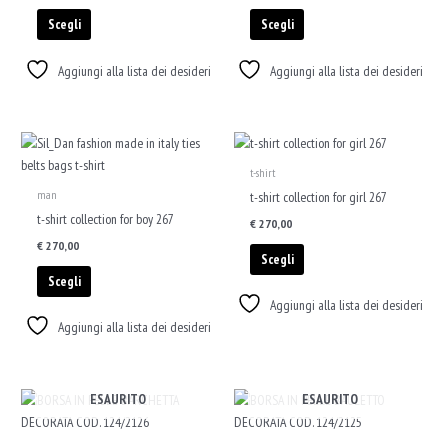
Le
Le
Scegli
Scegli
opzioni
opzioni
possono
possono
Aggiungi alla lista dei desideri
Aggiungi alla lista dei desideri
essere
essere
scelte
scelte
nella
nella
Questo
Questo
pagina
pagina
prodotto
prodotto
del
del
t-shirt
ha
ha
prodotto
prodotto
man
t-shirt collection for girl 267
più
più
t-shirt collection for boy 267
€
270,00
varianti.
varianti.
€
270,00
Le
Le
Scegli
opzioni
opzioni
Scegli
possono
possono
Aggiungi alla lista dei desideri
essere
essere
Aggiungi alla lista dei desideri
scelte
scelte
nella
nella
pagina
pagina
ESAURITO
ESAURITO
del
del
prodotto
prodotto