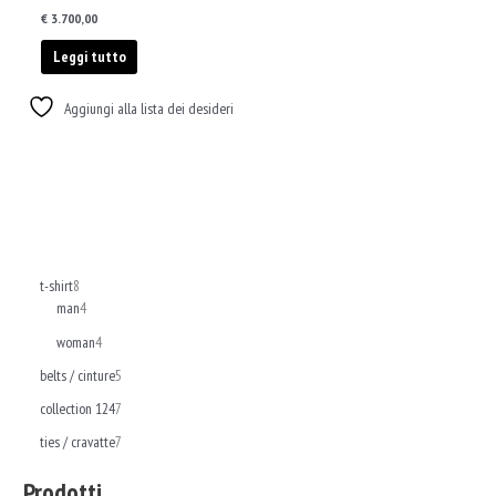
€
3.700,00
Leggi tutto
Aggiungi alla lista dei desideri
t-shirt
8
man
4
woman
4
belts / cinture
5
collection 124
7
ties / cravatte
7
Prodotti