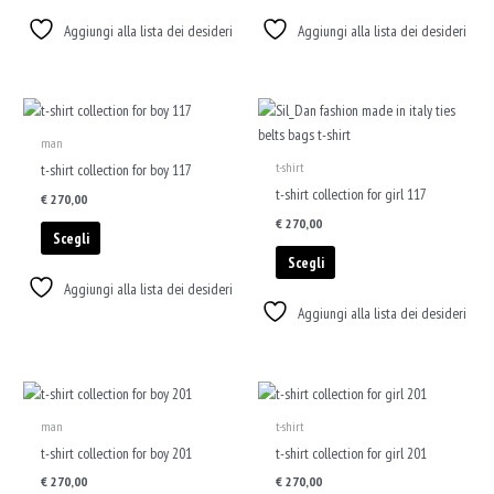
possono
possono
Aggiungi alla lista dei desideri
Aggiungi alla lista dei desideri
essere
essere
scelte
scelte
nella
nella
Questo
Questo
pagina
pagina
prodotto
prodotto
del
del
man
ha
ha
prodotto
prodotto
t-shirt
t-shirt collection for boy 117
più
più
t-shirt collection for girl 117
€
270,00
varianti.
varianti.
€
270,00
Le
Le
Scegli
opzioni
opzioni
Scegli
possono
possono
Aggiungi alla lista dei desideri
essere
essere
Aggiungi alla lista dei desideri
scelte
scelte
nella
nella
pagina
pagina
Questo
Questo
del
del
prodotto
prodotto
prodotto
prodotto
man
t-shirt
ha
ha
t-shirt collection for boy 201
t-shirt collection for girl 201
più
più
€
270,00
€
270,00
varianti.
varianti.