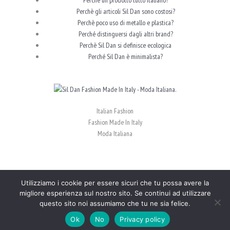
Perchè gli articoli Sil Dan sono costosi?
Perchè poco uso di metallo e plastica?
Perché distinguersi dagli altri brand?
Perchè Sil Dan si definisce ecologica
Perché Sil Dan è minimalista?
Italian Fashion
Fashion Made In Italy
Moda Italiana
Utilizziamo i cookie per essere sicuri che tu possa avere la
Sil Dan Moda 100% Italiana C.F. SLSSLV69C16L219F
migliore esperienza sul nostro sito. Se continui ad utilizzare
questo sito noi assumiamo che tu ne sia felice.
INTERNET&Co. Web Agency
Ok
No
Privacy policy